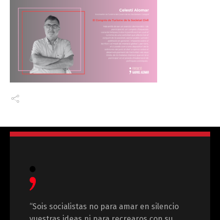
“Sois socialistas no para amar en silencio
vuestras ideas ni para recrearos con su