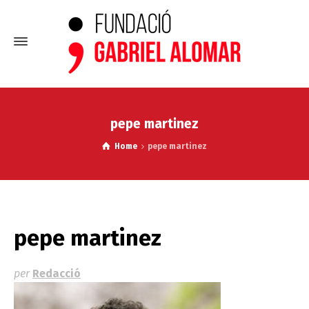
pepe martinez
Home
pepe martinez
pepe martinez
per
Redacció