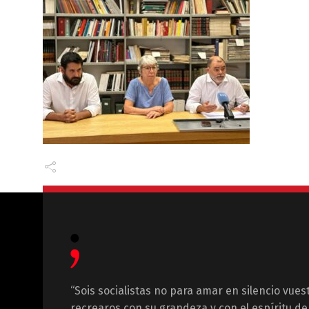
“Sois socialistas no para amar en silencio vues
recrearos con su grandeza y con el espíritu de 