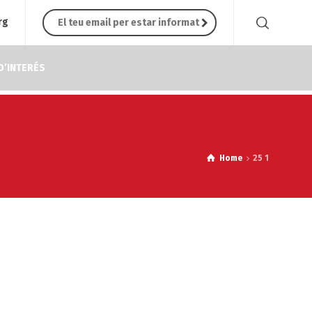
rg
D’INTERÉS
Home
25 1