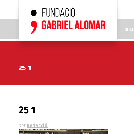
INICI
25 1
25 1
per
Redacció