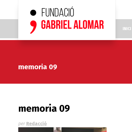
INICI
memoria 09
memoria 09
per
Redacció