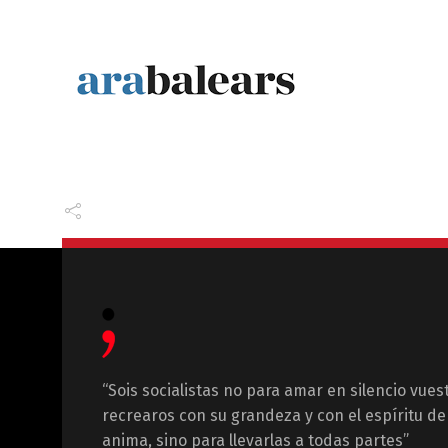
“Sois socialistas no para amar en silencio vues
recrearos con su grandeza y con el espíritu de 
anima, sino para llevarlas a todas partes”