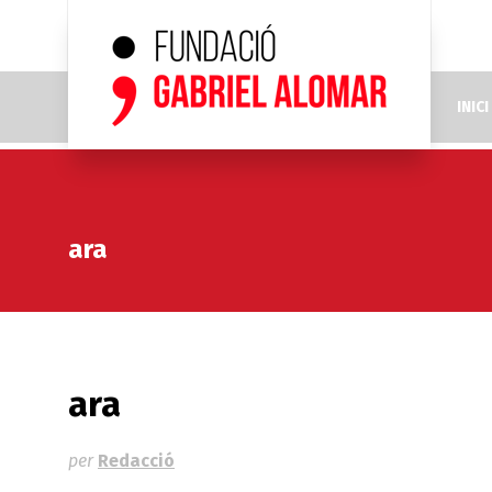
INICI
ara
ara
per
Redacció