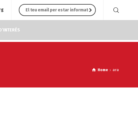
rg
D’INTERÉS
Home
ara