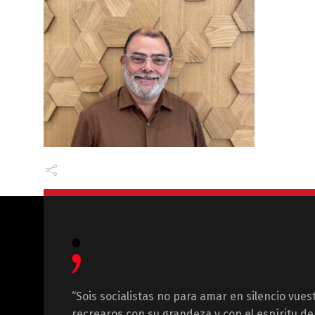
“Sois socialistas no para amar en silencio vues
recrearos con su grandeza y con el espíritu de 