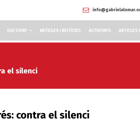
info@gabrielalomar.o
QUI SOM?
ARTICLES I NOTÍCIES
ACTIVITATS
ARTICLES 
 el silenci
s: contra el silenci