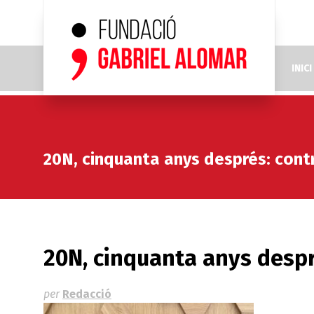
INICI
20N, cinquanta anys després: contra
20N, cinquanta anys despré
per
Redacció