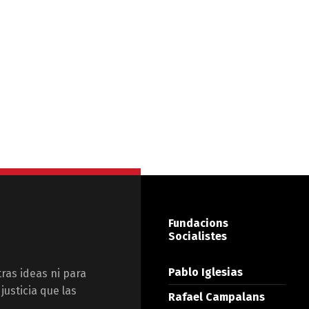
Fundacions
Socialistes
Pablo Iglesias
tras ideas ni para
justicia que las
Rafael Campalans