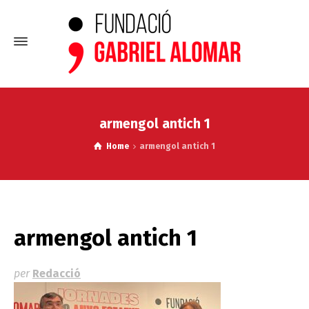
armengol antich 1
Home
armengol antich 1
armengol antich 1
per
Redacció