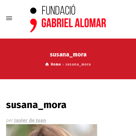
susana_mora
Home
susana_mora
susana_mora
per
Javier de Juan