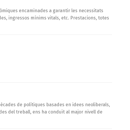
nòmiques encaminades a garantir les necessitats
es, ingressos mínims vitals, etc. Prestacions, totes
ècades de polítiques basades en idees neoliberals,
es del treball, ens ha conduït al major nivell de