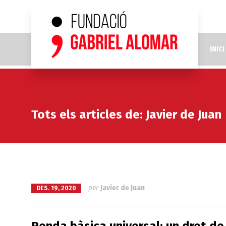
INICI
Tots els articles de: Javier de Juan
per
Javier de Juan
DES. 19, 2020
Renda bàsica universal: un dret de