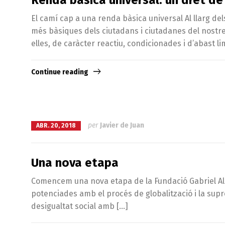
El camí cap a una renda bàsica universal Al llarg 
més bàsiques dels ciutadans i ciutadanes del nostre 
elles, de caràcter reactiu, condicionades i d’abast li
Continue reading
per
Javier de Juan
ABR. 20, 2018
Una nova etapa
Comencem una nova etapa de la Fundació Gabriel Alo
potenciades amb el procés de globalització i la supre
desigualtat social amb […]