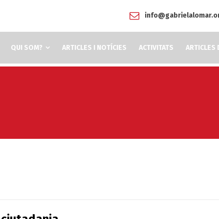
info@gabrielalomar.o
QUI SOM?
ARTICLES I NOTÍCIES
ACTIVITATS
ARTICLES 
 ciutadania