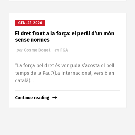
GEN. 23, 2026
El dret front a la força: el perill d’un món
sense normes
per
Cosme Bonet
en
FGA
“La força pel dret és vençuda,s’acosta el bell
temps de la Pau.”(La Internacional, versió en
català)...
Continue reading