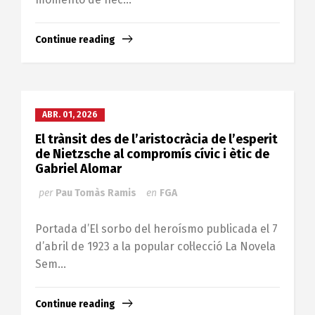
Continue reading
ABR. 01, 2026
El trànsit des de l’aristocràcia de l’esperit
de Nietzsche al compromís cívic i ètic de
Gabriel Alomar
per
Pau Tomàs Ramis
en
FGA
Portada d’El sorbo del heroísmo publicada el 7
d’abril de 1923 a la popular col·lecció La Novela
Sem...
Continue reading