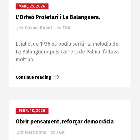
MARÇ 25, 2026
L’Orfeó Proletari i La Balanguera.
per
Cosme Bonet
en
FGA
El juliol de 1936 es podia sentir la melodia de
La Balanguera pels carrers de Palma, faltava
molt po...
Continue reading
FEBR. 18, 2026
Obrir pensament, reforçar democràcia
per
Marc Pons
en
FGA