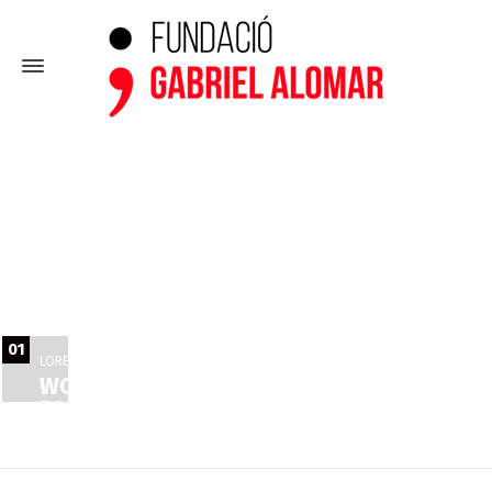
01
LOREM IPSUM DOLOR SIT AMET, CONSECTETUR ADIPISCING ELIT
WORK WITH WORLD CLASS EXPERTS
FOR YOUR NEXT PROJECT