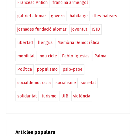
Francesc Antich
francina armengol
gabriel alomar
govern
habitatge
illes balears
jornades fundació alomar
joventut
JSIB
libertad
llengua
Memòria Democràtica
mobilitat
nou cicle
Pablo Iglesias
Palma
Política
populismo
psib-psoe
socialdemocracia
socialisme
societat
solidaritat
turisme
UIB
violència
Articles populars