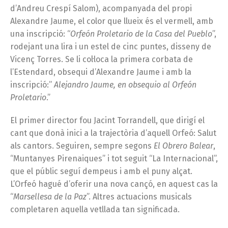
d’Andreu Crespí Salom), acompanyada del propi
Alexandre Jaume, el color que llueix és el vermell, amb
una inscripció: “
Orfeón Proletario de la Casa del Pueblo
”,
rodejant una lira i un estel de cinc puntes, disseny de
Vicenç Torres. Se li col·loca la primera corbata de
l’Estendard, obsequi d’Alexandre Jaume i amb la
inscripció:”
Alejandro Jaume, en obsequio al Orfeón
Proletario
.”
El primer director fou Jacint Torrandell, que dirigí el
cant que donà inici a la trajectòria d’aquell Orfeó: Salut
als cantors. Seguiren, sempre segons
El Obrero Balear
,
“Muntanyes Pirenaiques” i tot seguit “La Internacional”,
que el públic seguí dempeus i amb el puny alçat.
L’Orfeó hagué d’oferir una nova cançó, en aquest cas la
“
Marsellesa de la Paz
”. Altres actuacions musicals
completaren aquella vetllada tan significada.