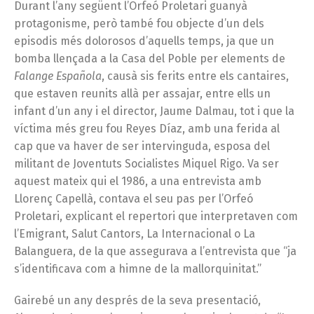
Durant l’any següent l’Orfeó Proletari guanyà
protagonisme, però també fou objecte d’un dels
episodis més dolorosos d’aquells temps, ja que un
bomba llençada a la Casa del Poble per elements de
Falange Española
, causà sis ferits entre els cantaires,
que estaven reunits allà per assajar, entre ells un
infant d’un any i el director, Jaume Dalmau, tot i que la
víctima més greu fou Reyes Díaz, amb una ferida al
cap que va haver de ser intervinguda, esposa del
militant de Joventuts Socialistes Miquel Rigo. Va ser
aquest mateix qui el 1986, a una entrevista amb
Llorenç Capellà, contava el seu pas per l’Orfeó
Proletari, explicant el repertori que interpretaven com
l’Emigrant, Salut Cantors, La Internacional o La
Balanguera, de la que assegurava a l’entrevista que “ja
s’identificava com a himne de la mallorquinitat.”
Gairebé un any després de la seva presentació,