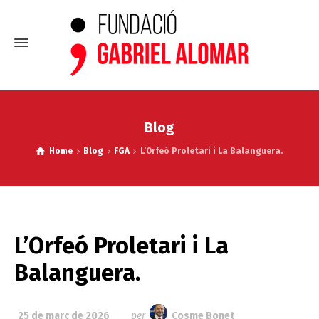
Blog
Home
Blog
FGA
L’Orfeó Proletari i La Balanguera.
L’Orfeó Proletari i La
Balanguera.
25 de març de 2026
per
Cosme Bonet