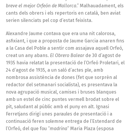
breve el mejor Orfeón de Mallorca
.” Malhauadament, els
cants dels obrers i els repertoris en català, ben aviat
serien silenciats pel cop d’estat feixista.
Alexandre Jaume contava que era una nit calorosa,
asfixiant, i que a proposta de Jaume Garcia anaren fins
a la Casa del Poble a sentir com assajava aquell Orfeó,
creat un any abans.
El Obrero Balear
de 30 d’agost de
1935 havia relatat la presentació de l’Orfeó Proletari, el
24 d’agost de 1935, a un saló d’actes ple, amb
nombrosa assistència de dones (fet que sorprèn al
redactor del setmanari socialista), es presentava la
nova agrupació musical, camises i bruses blanques
amb un estel de cinc puntes vermell brodat sobre el
pit, saludant al públic amb el puny en alt. Ignasi
Ferretjans dirigí unes paraules de presentació i a
continuació feren solemne entrega de l’Estendard de
l’Orfeó, del que fou “
madrina
” Maria Plaza (esposa