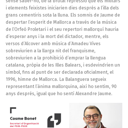
sense saber-ho, de la brutal repressió que els militars
i elements feixistes iniciarien dies després a l’illa dels
grans cementiris sota la lluna. Els somnis de Jaume de
despertar l’esperit de Mallorca a través de la música
de l’Orfeó Proletari i el seu repertori mallorquí hauria
d’esperar anys i la mort del dictador, mentre, els
versos d’Alcover amb música d’Amadeu Vives
sobreviurien a la llarga nit del franquisme,
sobreviurien a la prohibició d’emprar la llengua
catalana, pròpia de les Illes Balears, i esdevindrien un
símbol, fins al punt de ser declarada oficialment, el
1996, himne de Mallorca. La Balanguera segueix
representant l’ànima mallorquina, així ho sentim, 90
anys després, igual que ho sentí Alexandre Jaume.