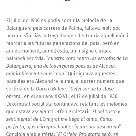
El juliol de 1936 es podia sentir la melodia de La
Balanguera pels carrers de Palma, faltava molt poc
perquè s’iniciàs la tragèdia que destruiria aquell món i
marcaria les futures generacions del país, però en
aquell moment, aquell estiu, un insigne ciutadà
palmesà escrivia: “
nuestro coro canta las estrofas de La
Balanguera, una de las mejores poesías de Alcover,
admirablemente musicada
.” Qui signava aquestes
paraules era Alexandre Jaume, al darrer número que
sortiria de
El Obrero Balear
, “
Defensor de la clase
obrera
”, en el seu any XXXVII, el 17 de juliol de 1936.
L’exdiputat socialista continuava relatant les melodies
que estava assajant l’Orfeó Proletari: “
El del triste y
sentimental de
L’Emigrat
me llegó al alma. Canto
perfecto, ajuste irreprochable, sin un solo desentono
”.
Concloïa amb eufòria: “
El Orfeón Proletario será, en