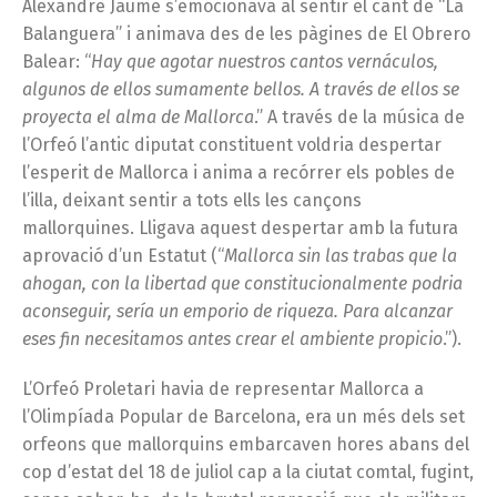
Alexandre Jaume s’emocionava al sentir el cant de “La
Balanguera” i animava des de les pàgines de El Obrero
Balear: “
Hay que agotar nuestros cantos vernáculos,
algunos de ellos sumamente bellos. A través de ellos se
proyecta el alma de Mallorca
.” A través de la música de
l’Orfeó l’antic diputat constituent voldria despertar
l’esperit de Mallorca i anima a recórrer els pobles de
l’illa, deixant sentir a tots ells les cançons
mallorquines. Lligava aquest despertar amb la futura
aprovació d’un Estatut (“
Mallorca sin las trabas que la
ahogan, con la libertad que constitucionalmente podria
aconseguir, sería un emporio de riqueza. Para alcanzar
eses fin necesitamos antes crear el ambiente propicio
.”).
L’Orfeó Proletari havia de representar Mallorca a
l’Olimpíada Popular de Barcelona, era un més dels set
orfeons que mallorquins embarcaven hores abans del
cop d’estat del 18 de juliol cap a la ciutat comtal, fugint,