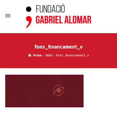
fons_financament_v
Home
Inici
fons_financament_v