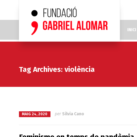
INICI
Tag Archives: violència
per
Silvia Cano
MAIG 24, 2020
Feminisme en temps de pandèmia