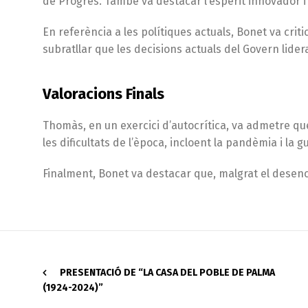
de Progrés. També va destacar l’esperit innovador i 
En referència a les polítiques actuals, Bonet va cri
subratllar que les decisions actuals del Govern lider
Valoracions Finals
Thomàs, en un exercici d’autocrítica, va admetre qu
les dificultats de l’època, incloent la pandèmia i la g
Finalment, Bonet va destacar que, malgrat el desenca
PRESENTACIÓ DE “LA CASA DEL POBLE DE PALMA
(1924-2024)”