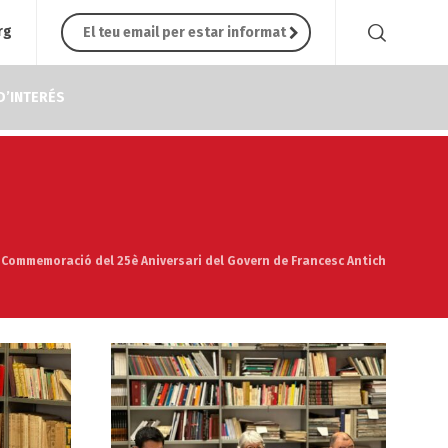
rg
D’INTERÉS
Commemoració del 25è Aniversari del Govern de Francesc Antich