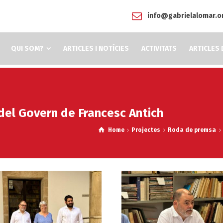
info@gabrielalomar.o
QUI SOM?
ARTICLES I NOTÍCIES
ACTIVITATS
ARTICLES 
del Govern de Francesc Antich
Home
Projectes
Roda de premsa