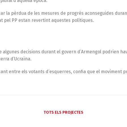
plural d’aquella època.
ticar la pèrdua de les mesures de progrés aconseguides duran
at pel PP estan revertint aquestes polítiques.
e algunes decisions durant el govern d’Armengol podrien hav
uerra d’Ucraïna.
nt entre els votants d’esquerres, confia que el moviment pro
TOTS ELS PROJECTES