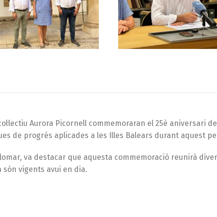
col·lectiu Aurora Picornell commemoraran el 25è aniversari d
ques de progrés aplicades a les Illes Balears durant aquest pe
omar, va destacar que aquesta commemoració reunirà diversos 
 són vigents avui en dia.