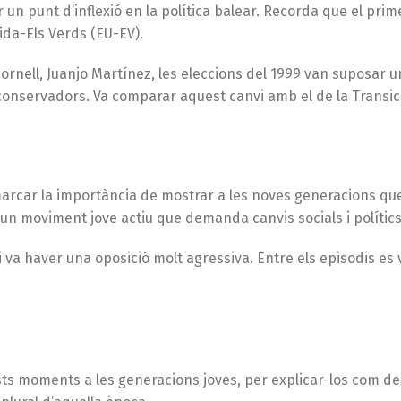
 un punt d’inflexió en la política balear. Recorda que el pri
ida-Els Verds (EU-EV).
cornell, Juanjo Martínez, les eleccions del 1999 van suposar u
nservadors. Va comparar aquest canvi amb el de la Transici
rcar la importància de mostrar a les noves generacions que l
a un moviment jove actiu que demanda canvis socials i polítics
a haver una oposició molt agressiva. Entre els episodis es v
ts moments a les generacions joves, per explicar-los com de