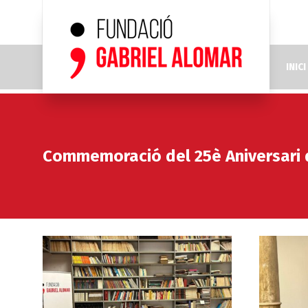
INICI
Commemoració del 25è Aniversari 