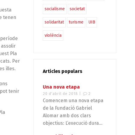
socialisme
societat
questa
ue tenen
solidaritat
turisme
UIB
violència
l període
 assolir
uest Pla
rcats. Per
s illes.
Articles populars
ions
Una nova etapa
 pot tenir
20 d'abril de 2018 |
2
Comencem una nova etapa
de la Fundació Gabriel
Pla
Alomar amb dos clars
objectius: L’execució dura...