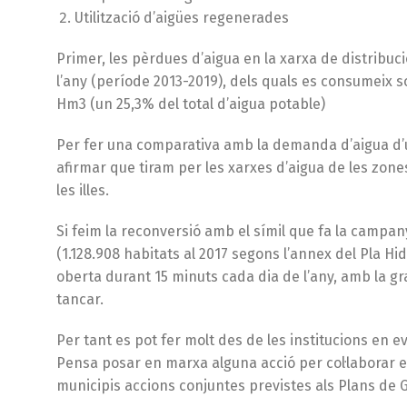
Utilització d’aigües regenerades
Primer, les pèrdues d’aigua en la xarxa de distrib
l’any (període 2013-2019), dels quals es consumeix so
Hm3 (un 25,3% del total d’aigua potable)
Per fer una comparativa amb la demanda d’aigua d’un
afirmar que tiram per les xarxes d’aigua de les zone
les illes.
Si feim la reconversió amb el símil que fa la campan
(1.128.908 habitats al 2017 segons l’annex del Pla Hid
oberta durant 15 minuts cada dia de l’any, amb la 
tancar.
Per tant es pot fer molt des de les institucions en e
Pensa posar en marxa alguna acció per col·laborar en
municipis accions conjuntes previstes als Plans de G