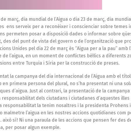
 de març, dia mundial de l’Aigua o dia 23 de març, dia mundia
des ens serveix per a reconèixer i conscienciar sobre temes 
ens permeten posar a disposició dades o informar sobre qüe
, des del punt de vista del govern o de l’organització que pr
ions Unides pel dia 22 de març és “Aigua per a la pau” amb l
 de l’aigua, en un moment de conflictes bèl·lics a diferents z
sions entre Turquia i Síria per la construcció de preses.
ntat la campanya del dia internacional de l’Aigua amb el títo
erb en primera persona del plural, no s’ha presentat ni una sol
ques d’aigua. Just al contrari, la presentació de la campany
 la responsabilitat dels ciutadans i ciutadanes d’aquestes illes
la responsabilitat la tenim nosaltres i la presidenta Prohens i 
 no malmetre l’aigua en les nostres accions quotidianes com 
 això sí! Ni una paraula de les accions que pensen fer des d
ica, per posar algun exemple.