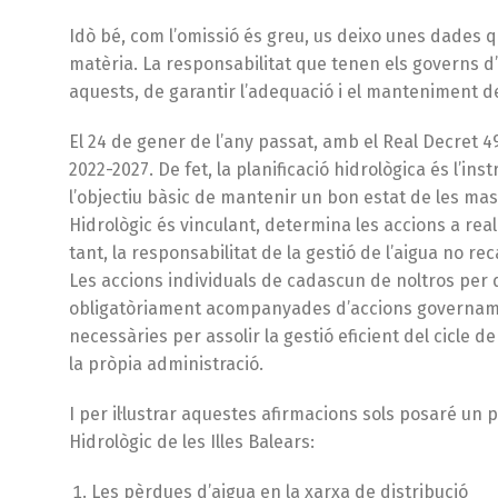
Idò bé, com l’omissió és greu, us deixo unes dades 
matèria. La responsabilitat que tenen els governs d
aquests, de garantir l’adequació i el manteniment de 
El 24 de gener de l’any passat, amb el Real Decret 49
2022-2027. De fet, la planificació hidrològica és l’in
l’objectiu bàsic de mantenir un bon estat de les mas
Hidrològic és vinculant, determina les accions a real
tant, la responsabilitat de la gestió de l’aigua no r
Les accions individuals de cadascun de noltros per 
obligatòriament acompanyades d’accions governamen
necessàries per assolir la gestió eficient del cicle d
la pròpia administració.
I per il·lustrar aquestes afirmacions sols posaré un
Hidrològic de les Illes Balears:
Les pèrdues d’aigua en la xarxa de distribució