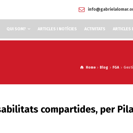
info@gabrielalomar.o
QUI SOM?
ARTICLES I NOTÍCIES
ACTIVITATS
ARTICLES 
Home
Blog
FGA
Gesti
abilitats compartides, per Pil