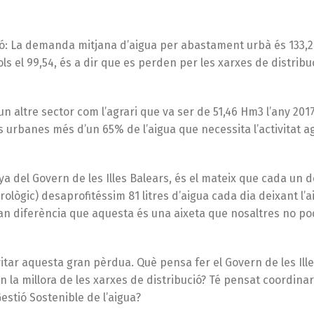
ució: La demanda mitjana d’aigua per abastament urbà és 133,
ls el 99,54, és a dir que es perden per les xarxes de distribu
 altre sector com l’agrari que va ser de 51,46 Hm3 l’any 20
s urbanes més d’un 65% de l’aigua que necessita l’activitat a
ya del Govern de les Illes Balears, és el mateix que cada un d
rològic) desaprofitéssim 81 litres d’aigua cada dia deixant l’a
gran diferència que aquesta és una aixeta que nosaltres no p
vitar aquesta gran pèrdua. Què pensa fer el Govern de les Ill
 la millora de les xarxes de distribució? Té pensat coordina
estió Sostenible de l’aigua?