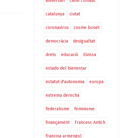
aniversari
canvi climàtic
catalunya
ciutat
coronavirus
cosme bonet
democràcia
desigualtat
drets
educació
Eivissa
estado del bienestar
estatut d'autonomia
europa
extrema derecha
federalisme
feminisme
finançament
Francesc Antich
francina armengol