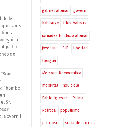
gabriel alomar
govern
l de la
habitatge
illes balears
importants
stions
jornades fundació alomar
omogui la
’objectiu
joventut
JSIB
libertad
ones del
llengua
Memòria Democràtica
l “Som
a
mobilitat
nou cicle
a a “bombo
 en
Pablo Iglesias
Palma
el Sr.
posar
Política
populismo
el Govern i
psib-psoe
socialdemocracia