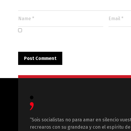
“Sois socialistas no para amar en silencio vues
recrearos con su grandeza y con el espíritu de 