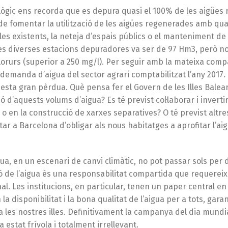
ològic ens recorda que es depura quasi el 100% de les aigües 
de fomentar la utilització de les aigües regenerades amb qua
s existents, la neteja d’espais públics o el manteniment de
les diverses estacions depuradores va ser de 97 Hm3, però no
lorurs (superior a 250 mg/l). Per seguir amb la mateixa comp
demanda d’aigua del sector agrari comptabilitzat l’any 2017.
questa gran pèrdua. Què pensa fer el Govern de les Illes Balea
ó d’aquests volums d’aigua? Es té previst col·laborar i inverti
 o en la construcció de xarxes separatives? O té previst altr
r a Barcelona d’obligar als nous habitatges a aprofitar l’ai
gua, en un escenari de canvi climàtic, no pot passar sols pe
ió de l’aigua és una responsabilitat compartida que requerei
onal. Les institucions, en particular, tenen un paper central en
 disponibilitat i la bona qualitat de l’aigua per a tots, garan
 a les nostres illes. Definitivament la campanya del dia mundi
estat frívola i totalment irrellevant.