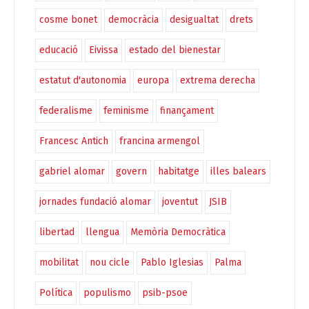
cosme bonet
democràcia
desigualtat
drets
educació
Eivissa
estado del bienestar
estatut d'autonomia
europa
extrema derecha
federalisme
feminisme
finançament
Francesc Antich
francina armengol
gabriel alomar
govern
habitatge
illes balears
jornades fundació alomar
joventut
JSIB
libertad
llengua
Memòria Democràtica
mobilitat
nou cicle
Pablo Iglesias
Palma
Política
populismo
psib-psoe