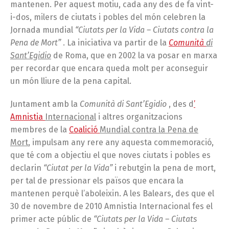
mantenen. Per aquest motiu, cada any des de fa vint-
i-dos, milers de ciutats i pobles del món celebren la
Jornada mundial
“Ciutats per la Vida – Ciutats contra la
Pena de Mort”
. La iniciativa va partir de la
Comunità
di
Sant’Egidio
de Roma, que en 2002 la va posar en marxa
per recordar que encara queda molt per aconseguir
un món lliure de la pena capital.
Juntament amb la
Comunità di Sant’Egidio
, des d
’
Amnistia
Internacional
i altres organitzacions
membres de la
Coalició
Mundial
contra
la
Pena
de
Mort
, impulsam any rere any aquesta commemoració,
que té com a objectiu el que noves ciutats i pobles es
declarin
“Ciutat per la Vida”
i rebutgin la pena de mort,
per tal de pressionar els països que encara la
mantenen perquè l’aboleixin. A les Balears, des que el
30 de novembre de 2010 Amnistia Internacional fes el
primer acte públic de
“Ciutats per la Vida – Ciutats