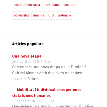
socialdemocracia
socialisme
societat
solidaritat
turisme
UIB
violència
Articles populars
Una nova etapa
20 d'abril de 2018 |
2
Comencem una nova etapa de la Fundació
Gabriel Alomar amb dos clars objectius:
L’execució dura...
Mobilitat i individualisme: per unes
ciutats més humanes
16 de febrer de 2020 |
1
Que vivim una situació d’emergència climàtica