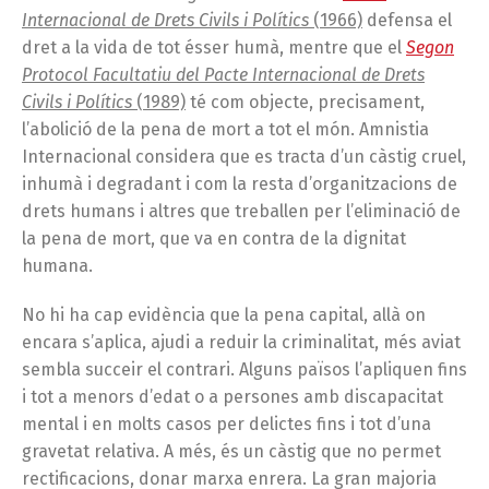
Internacional
de
Drets
Civils
i
Polítics
(1966)
defensa el
dret a la vida de tot ésser humà, mentre que el
Segon
Protocol
Facultatiu
del
Pacte
Internacional
de
Drets
Civils
i
Polítics
(1989)
té com objecte, precisament,
l’abolició de la pena de mort a tot el món. Amnistia
Internacional considera que es tracta d’un càstig cruel,
inhumà i degradant i com la resta d’organitzacions de
drets humans i altres que treballen per l’eliminació de
la pena de mort, que va en contra de la dignitat
humana.
No hi ha cap evidència que la pena capital, allà on
encara s’aplica, ajudi a reduir la criminalitat, més aviat
sembla succeir el contrari. Alguns països l’apliquen fins
i tot a menors d’edat o a persones amb discapacitat
mental i en molts casos per delictes fins i tot d’una
gravetat relativa. A més, és un càstig que no permet
rectificacions, donar marxa enrera. La gran majoria