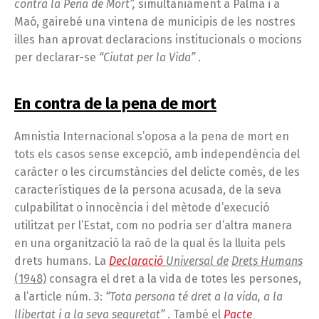
contra la Pena de Mort”,
simultàniament a Palma i a
Maó, gairebé una vintena de municipis de les nostres
illes han aprovat declaracions institucionals o mocions
per declarar-se
“Ciutat per la Vida”
.
En contra de la pena de mort
Amnistia Internacional s’oposa a la pena de mort en
tots els casos sense excepció, amb independència del
caràcter o les circumstàncies del delicte comès, de les
característiques de la persona acusada, de la seva
culpabilitat o innocència i del mètode d’execució
utilitzat per l’Estat, com no podria ser d’altra manera
en una organització la raó de la qual és la lluita pels
drets humans. La
Declaració
Universal
de
Drets
Humans
(1948)
consagra el dret a la vida de totes les persones,
a l’article núm. 3:
“Tota persona té dret a la vida, a la
llibertat i a la seva seguretat”
. També el
Pacte