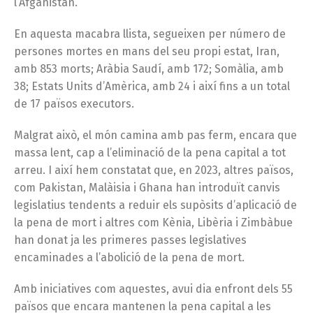
l’Afganistan.
En aquesta macabra llista, segueixen per número de
persones mortes en mans del seu propi estat, Iran,
amb 853 morts; Aràbia Saudí, amb 172; Somàlia, amb
38; Estats Units d’Amèrica, amb 24 i així fins a un total
de 17 països executors.
Malgrat això, el món camina amb pas ferm, encara que
massa lent, cap a l’eliminació de la pena capital a tot
arreu. I així hem constatat que, en 2023, altres països,
com Pakistan, Malàisia i Ghana han introduït canvis
legislatius tendents a reduir els supòsits d’aplicació de
la pena de mort i altres com Kènia, Libèria i Zimbàbue
han donat ja les primeres passes legislatives
encaminades a l’abolició de la pena de mort.
Amb iniciatives com aquestes, avui dia enfront dels 55
països que encara mantenen la pena capital a les