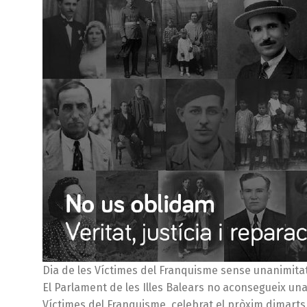
Dia de les Víctimes del Franquisme sense unanimita
El Parlament de les Illes Balears no aconsegueix una
Víctimes del Franquisme, celebrat el pròxim dimarts