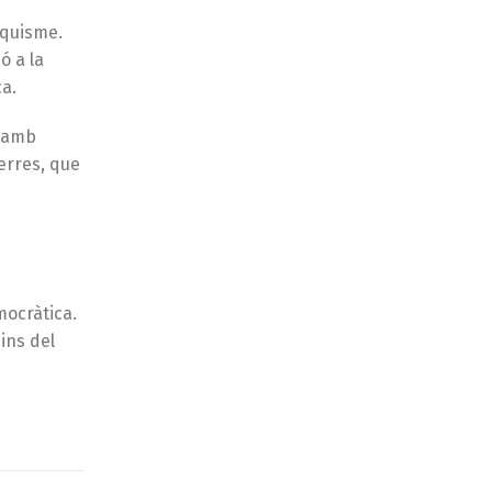
nquisme.
ó a la
ca.
à amb
uerres, que
mocràtica.
ins del