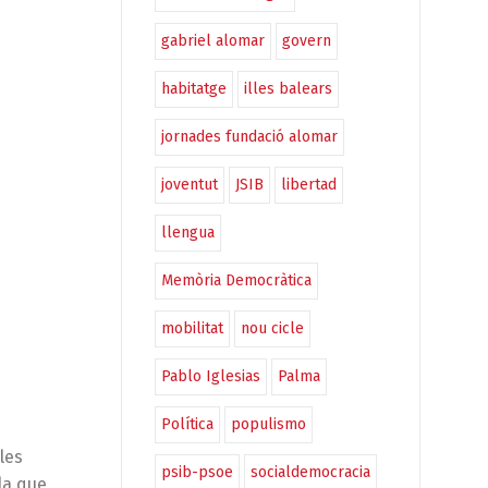
gabriel alomar
govern
habitatge
illes balears
jornades fundació alomar
joventut
JSIB
libertad
llengua
Memòria Democràtica
mobilitat
nou cicle
Pablo Iglesias
Palma
Política
populismo
les
psib-psoe
socialdemocracia
la que