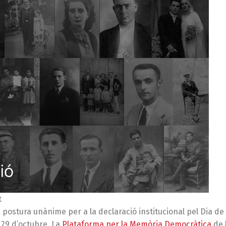
t
 postura unànime per a la declaració institucional pel Dia de 
 29 d’octubre. La
Plataforma per la Memòria Democràtica
de 