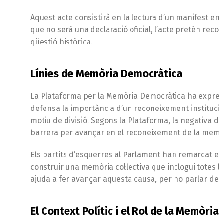
Aquest acte consistirà en la lectura d’un manifest 
que no serà una declaració oficial, l’acte pretén reco
qüestió històrica.
Línies de Memòria Democràtica
La Plataforma per la Memòria Democràtica ha expres
defensa la importància d’un reconeixement institucio
motiu de divisió. Segons la Plataforma, la negativa 
barrera per avançar en el reconeixement de la mem
Els partits d’esquerres al Parlament han remarcat e
construir una memòria col·lectiva que inclogui totes
ajuda a fer avançar aquesta causa, per no parlar de
El Context Polític i el Rol de la Memòri