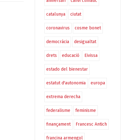
aniversari
canvi climàtic
catalunya
ciutat
coronavirus
cosme bonet
democràcia
desigualtat
drets
educació
Eivissa
estado del bienestar
estatut d'autonomia
europa
extrema derecha
federalisme
feminisme
finançament
Francesc Antich
francina armengol