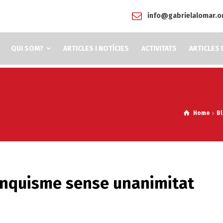
info@gabrielalomar.o
QUI SOM?
ARTICLES I NOTÍCIES
ACTIVITATS
ARTICLES 
Home
B
ranquisme sense unanimitat