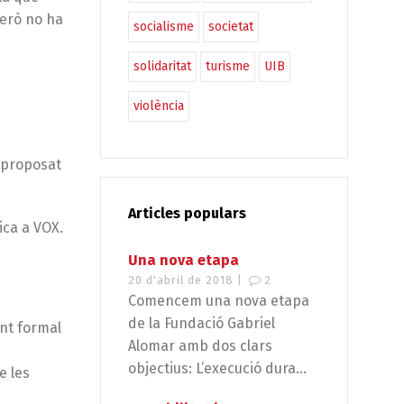
però no ha
socialisme
societat
solidaritat
turisme
UIB
violència
t proposat
Articles populars
ica a VOX.
Una nova etapa
20 d'abril de 2018 |
2
Comencem una nova etapa
de la Fundació Gabriel
ent formal
Alomar amb dos clars
objectius: L’execució dura...
e les