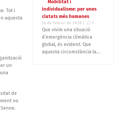
Mobilitat i
individualisme: per unes
. Tot i
ciutats més humanes
 en aquesta
16 de febrer de 2020 |
1
Que vivim una situació
d’emergència climàtica
global, és evident. Que
aquesta circumstància la...
ganització
ser un
 una
sitat de
lament no
e Senne.