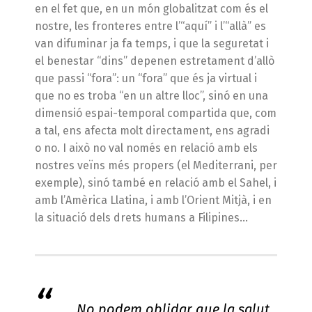
en el fet que, en un món globalitzat com és el
nostre, les fronteres entre l’“aquí” i l’“allà” es
van difuminar ja fa temps, i que la seguretat i
el benestar “dins” depenen estretament d’allò
que passi “fora”: un “fora” que és ja virtual i
que no es troba “en un altre lloc”, sinó en una
dimensió espai-temporal compartida que, com
a tal, ens afecta molt directament, ens agradi
o no. I això no val només en relació amb els
nostres veïns més propers (el Mediterrani, per
exemple), sinó també en relació amb el Sahel, i
amb l’Amèrica Llatina, i amb l’Orient Mitjà, i en
la situació dels drets humans a Filipines…
No podem oblidar que la salut