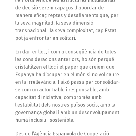
l’enfortiment de les estructures multilaterals
de decisió serem capaços d’abordar de
manera eficaç reptes y desafiaments que, per
la seva magnitud, la seva dimensió
transnacional i la seva complexitat, cap Estat
pot ja enfrontar en solitari.
En darrer lloc, i com a conseqüència de totes
les consideracions anteriors, ho són perquè
cristal·litzen el lloc i el paper que creiem que
Espanya ha d’ocupar en el món si no vol caure
en la irrellevància. I això passa per consolidar-
se com un actor fiable i responsable, amb
capacitat d’iniciativa, compromès amb
l’estabilitat dels nostres països socis, amb la
governança global i amb un desenvolupament
humà inclusiu i sostenible.
Des de l’Agència Espanyola de Cooperació