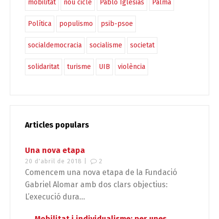
mobilitat
nou cicle
Pablo Iglesias
Palma
Política
populismo
psib-psoe
socialdemocracia
socialisme
societat
solidaritat
turisme
UIB
violència
Articles populars
Una nova etapa
20 d'abril de 2018 |
2
Comencem una nova etapa de la Fundació
Gabriel Alomar amb dos clars objectius:
L’execució dura...
Mobilitat i individualisme: per unes