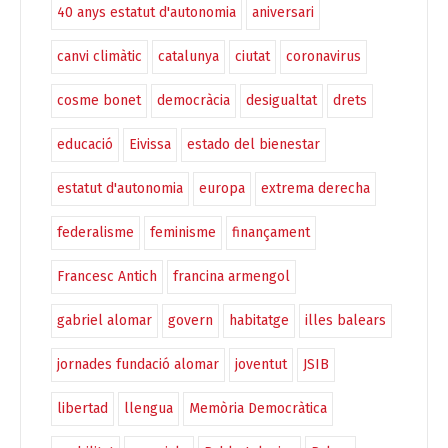
40 anys estatut d'autonomia
aniversari
canvi climàtic
catalunya
ciutat
coronavirus
cosme bonet
democràcia
desigualtat
drets
educació
Eivissa
estado del bienestar
estatut d'autonomia
europa
extrema derecha
federalisme
feminisme
finançament
Francesc Antich
francina armengol
gabriel alomar
govern
habitatge
illes balears
jornades fundació alomar
joventut
JSIB
libertad
llengua
Memòria Democràtica