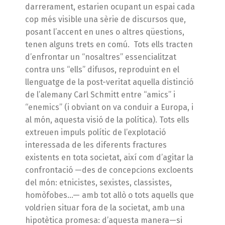
darrerament, estarien ocupant un espai cada
cop més visible una sèrie de discursos que,
posant l’accent en unes o altres qüestions,
tenen alguns trets en comú. Tots ells tracten
d’enfrontar un “nosaltres” essencialitzat
contra uns “ells” difusos, reproduint en el
llenguatge de la post-veritat aquella distinció
de l’alemany Carl Schmitt entre “amics” i
“enemics” (i obviant on va conduir a Europa, i
al món, aquesta visió de la política). Tots ells
extreuen impuls polític de l’explotació
interessada de les diferents fractures
existents en tota societat, així com d’agitar la
confrontació —des de concepcions excloents
del món: etnicistes, sexistes, classistes,
homòfobes…— amb tot allò o tots aquells que
voldrien situar fora de la societat, amb una
hipotètica promesa: d’aquesta manera—si