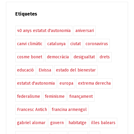
Etiquetes
40 anys estatut d'autonomia
aniversari
canvi climàtic
catalunya
ciutat
coronavirus
cosme bonet
democràcia
desigualtat
drets
educació
Eivissa
estado del bienestar
estatut d'autonomia
europa
extrema derecha
federalisme
feminisme
finançament
Francesc Antich
francina armengol
gabriel alomar
govern
habitatge
illes balears