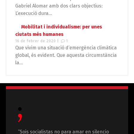
Gabriel Alomar amb dos clars objectius:
L’execució dura...
Mobilitat i individualisme: per unes
ciutats més humanes
16 de febrer de 2020 |
1
Que vivim una situació d’emergència climàtica
global, és evident. Que aquesta circumstància
la...
“Sois socialistas no para amar en silencio