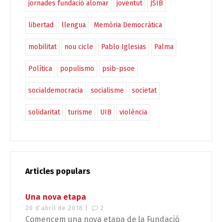
jornades fundació alomar
joventut
JSIB
libertad
llengua
Memòria Democràtica
mobilitat
nou cicle
Pablo Iglesias
Palma
Política
populismo
psib-psoe
socialdemocracia
socialisme
societat
solidaritat
turisme
UIB
violència
Articles populars
Una nova etapa
20 d'abril de 2018 |
2
Comencem una nova etapa de la Fundació