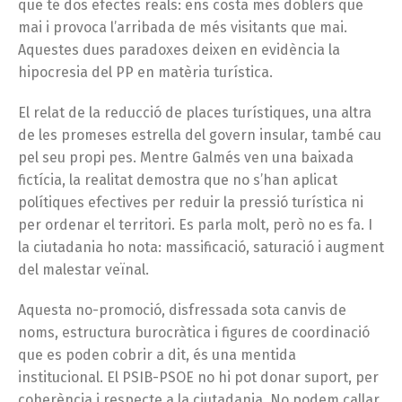
que té dos efectes reals: ens costa més doblers que
mai i provoca l’arribada de més visitants que mai.
Aquestes dues paradoxes deixen en evidència la
hipocresia del PP en matèria turística.
El relat de la reducció de places turístiques, una altra
de les promeses estrella del govern insular, també cau
pel seu propi pes. Mentre Galmés ven una baixada
fictícia, la realitat demostra que no s’han aplicat
polítiques efectives per reduir la pressió turística ni
per ordenar el territori. Es parla molt, però no es fa. I
la ciutadania ho nota: massificació, saturació i augment
del malestar veïnal.
Aquesta no-promoció, disfressada sota canvis de
noms, estructura burocràtica i figures de coordinació
que es poden cobrir a dit, és una mentida
institucional. El PSIB-PSOE no hi pot donar suport, per
coherència i respecte a la ciutadania. No podem callar