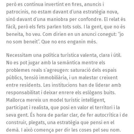
però es continua invertint en fires, anuncis i
patrocinis, no estam davant d’una estratègia nova,
sinó davant d’una maniobra per confondre. El relat és
fàcil, però els fets parlen tots sols. I la gent, que no és
beneita, ho veu. Com dirien en un anunci conegut: “jo
no som beneit”. Que no ens enganin més.
Necessitam una política turística valenta, clara i útil.
No es pot jugar amb la semàntica mentre els
problemes reals s’agreugen: saturació dels espais
públics, tensió immobiliària, i un malestar creixent
entre residents. Les institucions han de liderar amb
responsabilitat i deixar enrere els eslògans buits.
Mallorca mereix un model turístic intel·ligent,
participat i realista, que posi en valor el territori i la
seva gent. És hora de parlar clar, de fer autocrítica i de
construir, plegats, una estratègia que pensi en el
demà. I això comença per dir les coses pel seu nom.